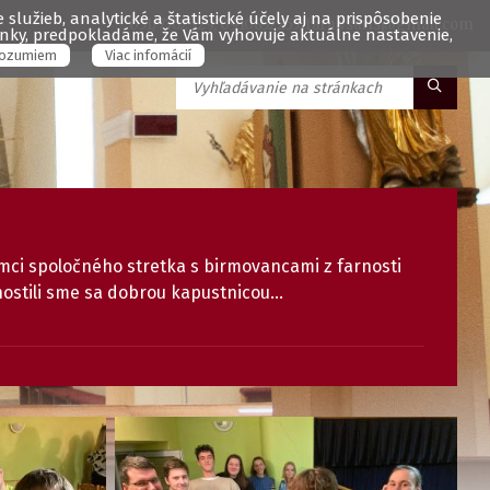
služieb, analytické a štatistické účely aj na prispôsobenie
051/7762329, 0910852255, fara.vsaris@gmail.com
ránky, predpokladáme, že Vám vyhovuje aktuálne nastavenie,
ozumiem
Viac infomácií
ámci spoločného stretka s birmovancami z farnosti
ostili sme sa dobrou kapustnicou...