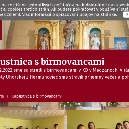
na rozlíšenie jednotlivých počítačov, na individuálne nastavenie 
FARNOSŤ
INFORMÁCIE
aj cookies tretích strán. Ak budete pokračovať v používaní st
ek zmeniť. Viac informácií o spracovaní udajov na stránke.
R
ustnica s birmovancami
12.2022 sme sa stretli s birmovancami v KD v Medzanoch. V r
ety Uhorskej z Hermanoviec sme strávili príjemný večer a poh
rie
Kapustnica s birmovancami