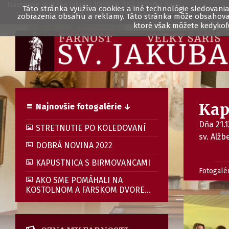
Námestie svätého Jakuba 1069/29, 082 21 Veľký Šariš
Táto stránka využíva cookies a iné technológie sledovania 
IBAN SK96 0900 0000 0050 2947 0973
zobrazenia obsahu a reklamy. Táto stránka môže obsahovať 
ktoré však môžete kedykoľv
Kap
Najnovšie fotogalérie ↓
Dňa 21.
STRETNUTIE PO KOLEDOVANÍ
sv. Alžb
DOBRÁ NOVINA 2022
KAPUSTNICA S BIRMOVANCAMI
Fotogalé
AKO SME POMÁHALI NA
KOSTOLNOM A FARSKOM DVORE...