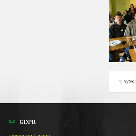
vytvo
GDPR