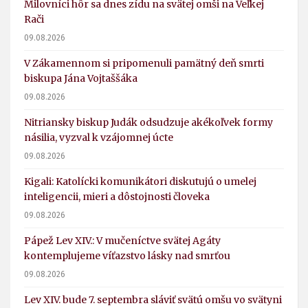
Milovníci hôr sa dnes zídu na svätej omši na Veľkej
Rači
09.08.2026
V Zákamennom si pripomenuli pamätný deň smrti
biskupa Jána Vojtaššáka
09.08.2026
Nitriansky biskup Judák odsudzuje akékoľvek formy
násilia, vyzval k vzájomnej úcte
09.08.2026
Kigali: Katolícki komunikátori diskutujú o umelej
inteligencii, mieri a dôstojnosti človeka
09.08.2026
Pápež Lev XIV.: V mučeníctve svätej Agáty
kontemplujeme víťazstvo lásky nad smrťou
09.08.2026
Lev XIV. bude 7. septembra sláviť svätú omšu vo svätyni