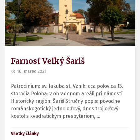
Farnosť Veľký Šariš
10. marec 2021
Patrocínium: sv. Jakuba st. Vznik: cca polovica 13.
storočia Poloha: v ohradenom areáli pri námestí
Historický región: Šariš Stručný popis: pôvodne
románskogotický jednoloďový, dnes trojloďový
kostol s kvadratickým presbytériom, ...
Všetky články