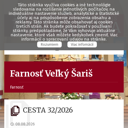
Táto stránka využíva cookies a iné technológie
sledovania na rozlíšenie jednotlivých počítačov, na
individuálne nastavenie služieb, analytické a štatistické
účely aj na prispôsobenie zobrazenia obsahu a
reklamy. Táto stránka môže obsahovať aj cookies
tretích strán. Ak budete pokračovať v používaní
stránky, predpokladáme, že Vám vyhovuje aktuálne
nastavenie, ktoré však môžete kedykoľvek zmeniť. Viac
informácií o spracovaní udajov na stránke.
Rozumiem
Viac infomácií
MENU
Farnosť Veľký Šariš
Farnosť
CESTA 32/2026
08.08.2026