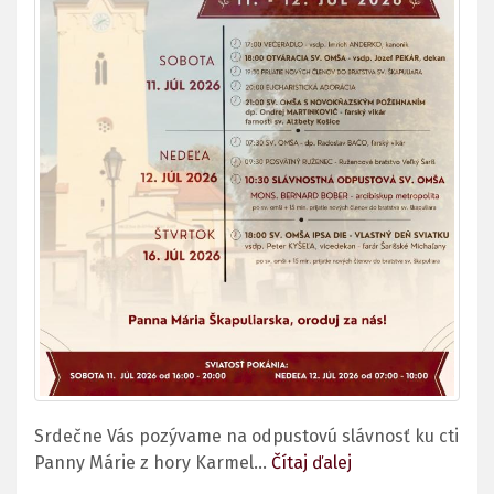
Srdečne Vás pozývame na odpustovú slávnosť ku cti
Panny Márie z hory Karmel...
Čítaj ďalej