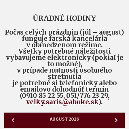
ÚRADNÉ HODINY
Počas celých prázdnin (júl – august)
funguje farská kancelária
v obmedzenom režime.
Všetky potrebné náležitosti
vybavujeme elektronicky (pokiaľ je
to možné),
v prípade nutnosti osobného
stretnutia
je potrebné si telefonicky alebo
emailovo dohodnúť termín
(0910 85 22 55, 051/776 23 29,
velky.saris@abuke.sk
).
AUGUST 2026