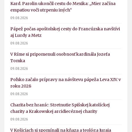
Kard. Parolin ukončil cestu do Mexika: „Mier začína
empatiou voči utrpeniu iných“
09.08.2026
Pápež počas apoštolskej cesty do Francúzska navštívi
aj Lurdy a Metz
09.08.2026
V Ríme si pripomenuli osobnosť kardinála Jozefa
Tomka
09.08.2026
Poľsko začalo prípravy na návštevu pápeža Leva XIV. v
roku 2028
09.08.2026
Charita bez hraníc: Stretnutie Spišskej katolíckej
charity a Krakowskej arcidiecéznej charity
09.08.2026
V Košiciach si spomínali na kňaza a teológa Juraja