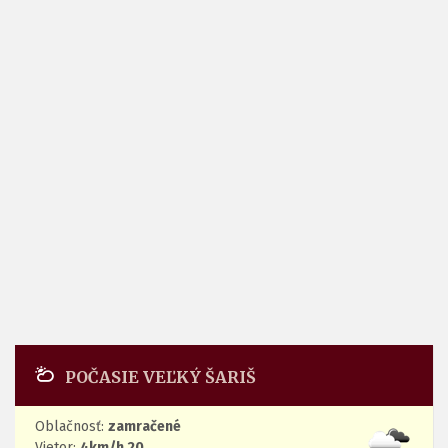
POČASIE VEĽKÝ ŠARIŠ
Oblačnosť:
zamračené
Vietor:
4km/h 20